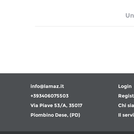
Un
info@lamaz.it
Login
+393406075503
Regist
Via Piave 53/A, 35017
Chi si
Piombino Dese, (PD)
Il serv