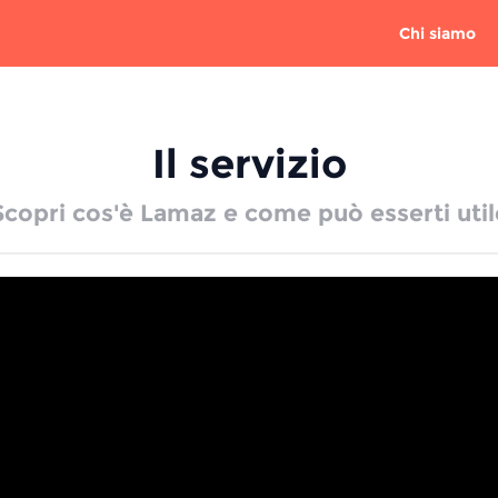
Chi siamo
Il servizio
Scopri cos'è Lamaz e come può esserti util