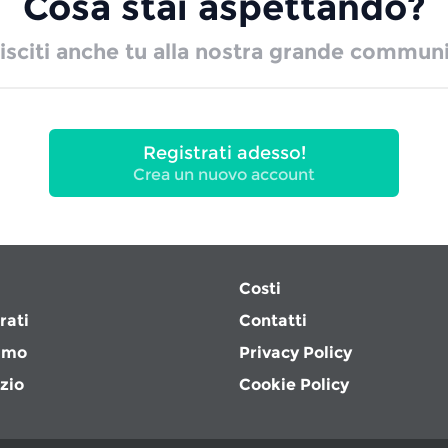
Cosa stai aspettando?
isciti anche tu alla nostra grande communi
Registrati adesso!
Crea un nuovo account
Costi
rati
Contatti
amo
Privacy Policy
izio
Cookie Policy